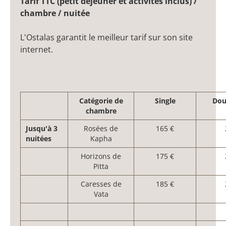
Tarif TTC (petit déjeuner et activités inclus) /
chambre / nuitée
L'Ostalas garantit le meilleur tarif sur son site
internet.
Catégorie de
Single
Dou
chambre
Jusqu'à 3
Rosées de
165 €
nuitées
Kapha
Horizons de
175 €
Pitta
Caresses de
185 €
Vata