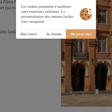
Place Nationale, l’église
Les cookies permettent d’améliorer
rt qui s’affiche avec liberté
votre expérience utilisateur. La
personnalisation des contenus facilite
votre navigation.
 des Goûts et des Saveurs.
Non merci
Je choisis
Ok pour moi