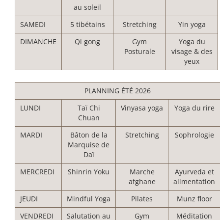
au soleil
SAMEDI
5 tibétains
Stretching
Yin yoga
DIMANCHE
Qi gong
Gym
Yoga du
Posturale
visage & des
yeux
PLANNING ÉTÉ 2026
LUNDI
Taï Chi
Vinyasa yoga
Yoga du rire
Chuan
MARDI
Bâton de la
Stretching
Sophrologie
Marquise de
Daï
MERCREDI
Shinrin Yoku
Marche
Ayurveda et
afghane
alimentation
JEUDI
Mindful Yoga
Pilates
Munz floor
VENDREDI
Salutation au
Gym
Méditation