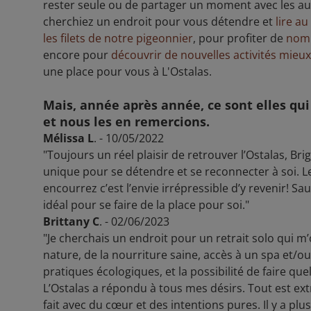
rester seule ou de partager un moment avec les aut
cherchiez un endroit pour vous détendre et
lire a
les filets de notre pigeonnier
, pour profiter de
nomb
encore pour
découvrir de nouvelles activités mieux
une place pour vous à L'Ostalas.
Mais, année après année, ce sont elles qui
et nous les en remercions.
Mélissa L
. - 10/05/2022
"Toujours un réel plaisir de retrouver l’Ostalas, Brig
unique pour se détendre et se reconnecter à soi. L
encourrez c’est l’envie irrépressible d’y revenir! Saut
idéal pour se faire de la place pour soi."
Brittany C
. - 02/06/2023
"Je cherchais un endroit pour un retrait solo qui m’o
nature, de la nourriture saine, accès à un spa et/ou
pratiques écologiques, et la possibilité de faire que
L’Ostalas a répondu à tous mes désirs. Tout est ex
fait avec du cœur et des intentions pures. Il y a plu