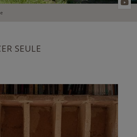
le
CER SEULE